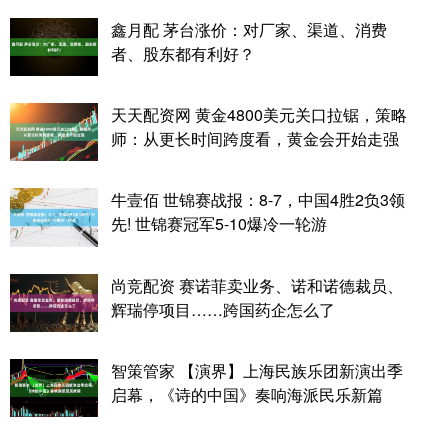
鑫月配 茅台涨价：对厂家、渠道、消费
者、股东都有利好？
天天配资网 黄金4800美元关口拉锯，策略
师：从更长时间跨度看，黄金会开始走强
牛壹佰 世锦赛战报：8-7，中国4胜2负3领
先! 世锦赛冠军5-10爆冷一轮游
尚竞配资 赛诺菲卖业务、诺和诺德裁员、
辉瑞停项目……跨国药企怎么了
智策管家 【演界】上海民族乐团新演出季
启幕，《诗的中国》奏响海派民乐新篇