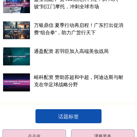
骏”到江门摩托，冲刺全球市场
万银鼎信 夏季行动再启程！广东打出促消
费“组合拳”，助力广货行天下
通盈配资 若羽臣加入高端美妆战局
峪科配资 赞助苏超和中超，阿迪达斯与耐
克在华足球战略分野
话题标签
点点金
漢崋资本