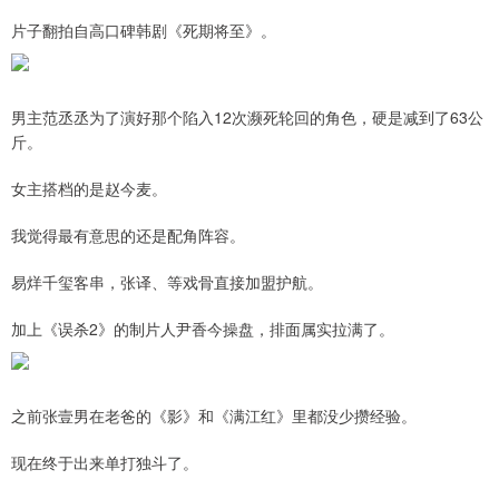
片子翻拍自高口碑韩剧《死期将至》。
男主范丞丞为了演好那个陷入12次濒死轮回的角色，硬是减到了63公
斤。
女主搭档的是赵今麦。
我觉得最有意思的还是配角阵容。
易烊千玺客串，张译、等戏骨直接加盟护航。
加上《误杀2》的制片人尹香今操盘，排面属实拉满了。
之前张壹男在老爸的《影》和《满江红》里都没少攒经验。
现在终于出来单打独斗了。