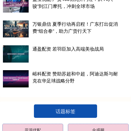
骏”到江门摩托，冲刺全球市场
万银鼎信 夏季行动再启程！广东打出促消
费“组合拳”，助力广货行天下
通盈配资 若羽臣加入高端美妆战局
峪科配资 赞助苏超和中超，阿迪达斯与耐
克在华足球战略分野
话题标签
开源优配
金盛网