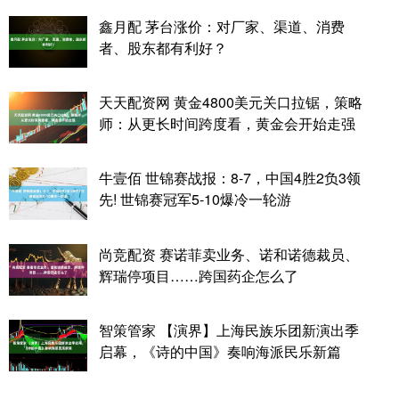
鑫月配 茅台涨价：对厂家、渠道、消费
者、股东都有利好？
天天配资网 黄金4800美元关口拉锯，策略
师：从更长时间跨度看，黄金会开始走强
牛壹佰 世锦赛战报：8-7，中国4胜2负3领
先! 世锦赛冠军5-10爆冷一轮游
尚竞配资 赛诺菲卖业务、诺和诺德裁员、
辉瑞停项目……跨国药企怎么了
智策管家 【演界】上海民族乐团新演出季
启幕，《诗的中国》奏响海派民乐新篇