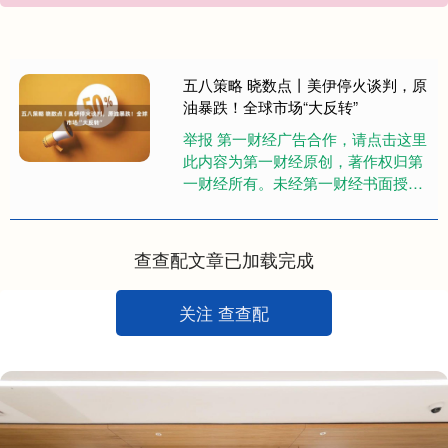
五八策略 晓数点丨美伊停火谈判，原
油暴跌！全球市场“大反转”
举报 第一财经广告合作，请点击这里
此内容为第一财经原创，著作权归第
一财经所有。未经第一财经书面授
权，不得以任何方式加以使用，包括
转载、摘编、复制或建立镜像。第
一....
查查配文章已加载完成
关注 查查配