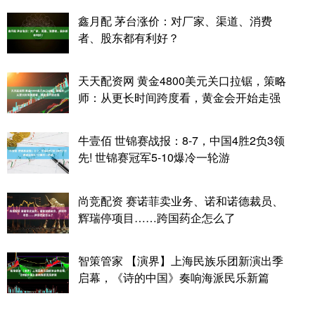
鑫月配 茅台涨价：对厂家、渠道、消费
者、股东都有利好？
天天配资网 黄金4800美元关口拉锯，策略
师：从更长时间跨度看，黄金会开始走强
牛壹佰 世锦赛战报：8-7，中国4胜2负3领
先! 世锦赛冠军5-10爆冷一轮游
尚竞配资 赛诺菲卖业务、诺和诺德裁员、
辉瑞停项目……跨国药企怎么了
智策管家 【演界】上海民族乐团新演出季
启幕，《诗的中国》奏响海派民乐新篇