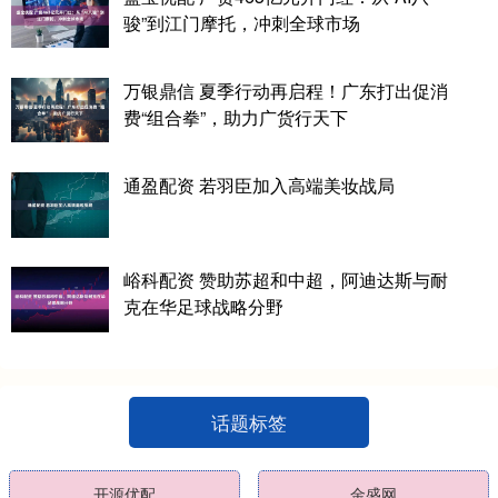
骏”到江门摩托，冲刺全球市场
万银鼎信 夏季行动再启程！广东打出促消
费“组合拳”，助力广货行天下
通盈配资 若羽臣加入高端美妆战局
峪科配资 赞助苏超和中超，阿迪达斯与耐
克在华足球战略分野
话题标签
开源优配
金盛网