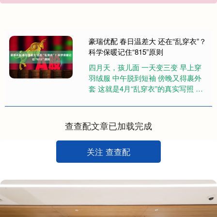
豪瑞优配 春日温差大 还在“乱穿衣”？
科学保暖记住“815”原则
四月天，孩儿面 一天变三变 早上穿
羽绒服 中午脱到短袖 傍晚又得裹外
套 这就是4月“乱穿衣”的真实写照 △4
月1日至7日，北京白天最高气温
17~21℃，夜间最低....
查查配文章已加载完成
关注 查查配